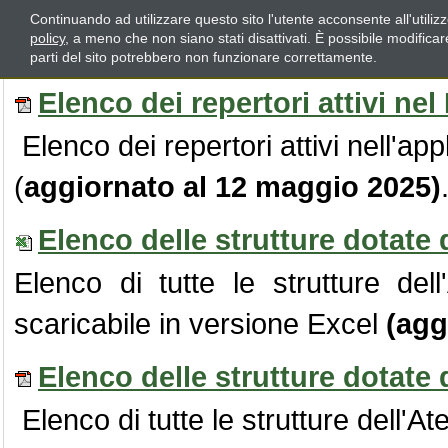
Continuando ad utilizzare questo sito l'utente acconsente all'utili
Il sistema di Ateneo
policy
, a meno che non siano stati disattivati. È possibile modifica
parti del sito potrebbero non funzionare correttamente.
Elenco dei repertori attivi ne
Elenco dei repertori attivi nell'a
(
aggiornato al
12 maggio 2025)
Elenco delle strutture dotate 
Elenco di tutte le strutture del
scaricabile in versione Excel
(agg
Elenco delle strutture dotate 
Elenco di tutte le strutture dell'A